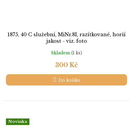
1875, 40 C služební, MiNr.8I, razítkované, horší
jakost - viz. foto
Skladem
(1 ks)
300 Kč
Do košíku
Novinka