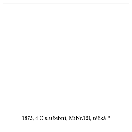
1875, 4 C služební, MiNr.12I, těžká *