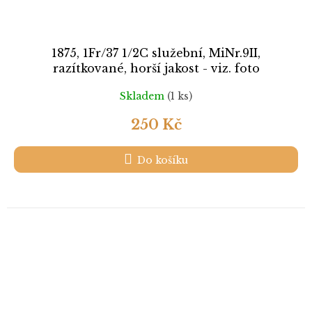
1875, 1Fr/37 1/2C služební, MiNr.9II,
razítkované, horší jakost - viz. foto
Skladem
(1 ks)
250 Kč
Do košíku