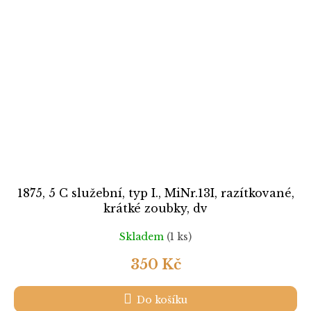
1875, 5 C služební, typ I., MiNr.13I, razítkované,
krátké zoubky, dv
Skladem
(1 ks)
350 Kč
Do košíku