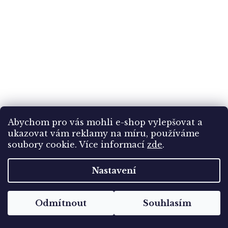
Abychom pro vás mohli e-shop vylepšovat a
ukazovat vám reklamy na míru, používáme
1931, 10C-1 3/4Fr série Dětem, */**
soubory cookie.
Více informací
zde
.
Nastavení
Skladem
(1 ks)
598 Kč
Odmítnout
Souhlasím
Do košíku