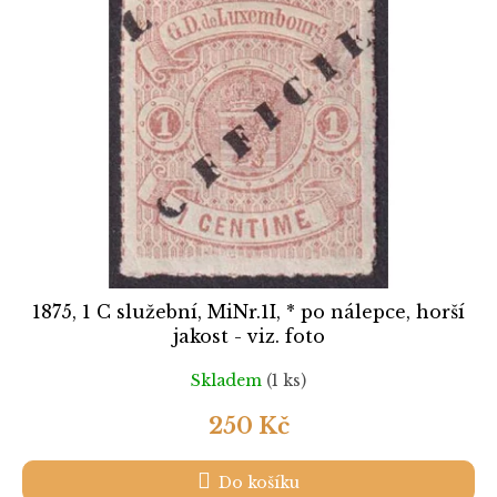
k
i
t
s
ů
p
r
o
d
u
k
t
ů
1875, 1 C služební, MiNr.1I, * po nálepce, horší
jakost - viz. foto
Skladem
(1 ks)
250 Kč
Do košíku