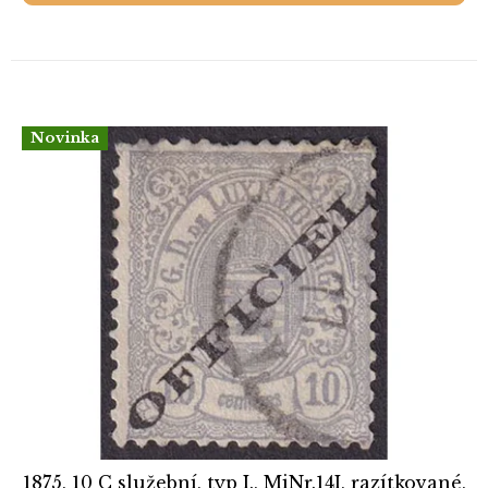
Novinka
1875, 10 C služební, typ I., MiNr.14I, razítkované,