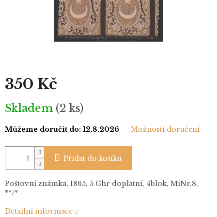
350 Kč
Měrná
Skladem
(2 ks)
cena:
Můžeme doručit do:
12.8.2026
Možnosti doručení
Přidat do košíku
Poštovní známka, 1865, 5 Ghr doplatní, 4blok, MiNr.8,
**/*
Detailní informace