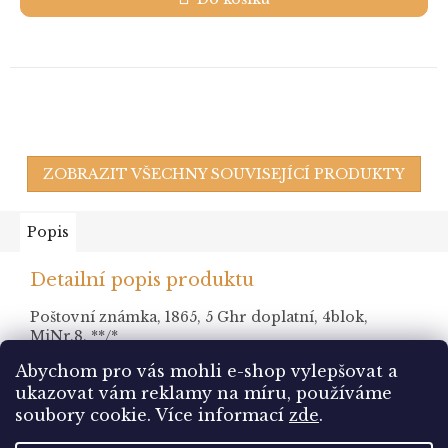
ZOBRAZIT VŠECHNY SOUVISEJÍCÍ PRODUKTY
Popis
Detailní popis produktu
Poštovní známka, 1865, 5 Ghr doplatní, 4blok,
MiNr.8, **/*
Abychom pro vás mohli e-shop vylepšovat a
ukazovat vám reklamy na míru, používáme
Z
soubory cookie.
Více informací
zde
.
á