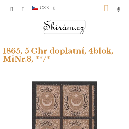
Přejít
NÁKU
na
CZK
obsah
KOŠÍ
1865, 5 Ghr doplatní, 4blok,
MiNr.8, **/*