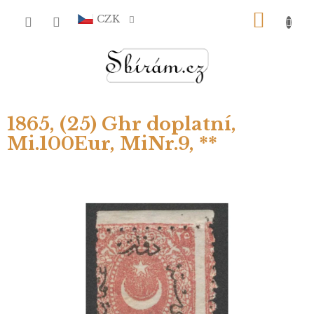
Přejít
NÁKU
na
CZK
obsah
KOŠÍ
1865, (25) Ghr doplatní,
Mi.100Eur, MiNr.9, **