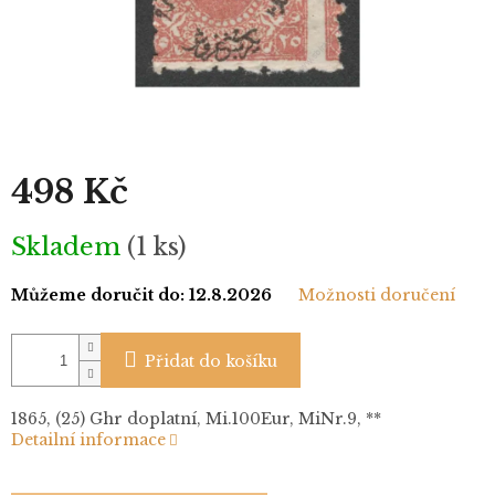
498 Kč
Měrná
Skladem
(1 ks)
cena:
Můžeme doručit do:
12.8.2026
Možnosti doručení
Přidat do košíku
1865, (25) Ghr doplatní, Mi.100Eur, MiNr.9, **
Detailní informace