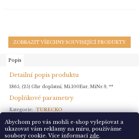
ZOBRAZIT VŠECHNY SOUVISEJÍCÍ PRODUKTY
Popis
Detailní popis produktu
1865, (25) Ghr doplatní, Mi.100Eur, MiNr.9, **
Doplňkové parametry
Kategorie
:
TURECKO
stav
:
Abychom pro vás mohli e-shop vylepšovat a
ukazovat vám reklamy na míru, používáme
Z
soubory cookie.
Více informací
zde
.