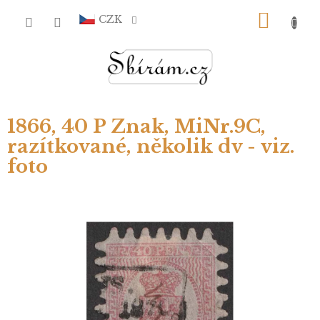
Přejít
NÁKU
na
CZK
obsah
KOŠÍ
1866, 40 P Znak, MiNr.9C,
razítkované, několik dv - viz.
foto