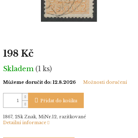
198 Kč
Měrná
Skladem
(1 ks)
cena:
Můžeme doručit do:
12.8.2026
Možnosti doručení
Přidat do košíku
1867, 2Sk Znak, MiNr.12, razítkované
Detailní informace