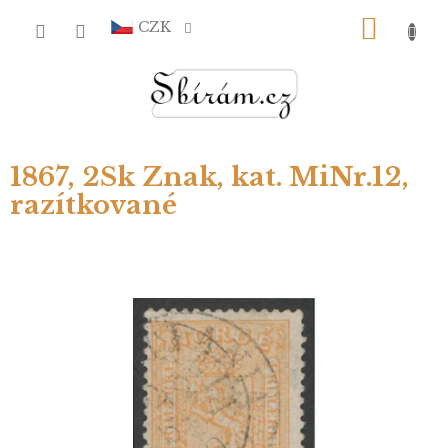
Přejít
NÁKU
na
CZK
obsah
KOŠÍ
1867, 2Sk Znak, kat. MiNr.12,
razítkované