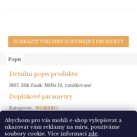
ZOBRAZIT VŠECHNY SOUVISEJÍCÍ PRODUKTY
Popis
Detailní popis produktu
1867, 2Sk Znak, MiNr.12, razítkované
Doplňkové parametry
Kategorie
:
NORSKO
stav
:
**
Abychom pro vás mohli e-shop vylepšovat a
ukazovat vám reklamy na míru, používáme
Z
soubory cookie.
Více informací
zde
.