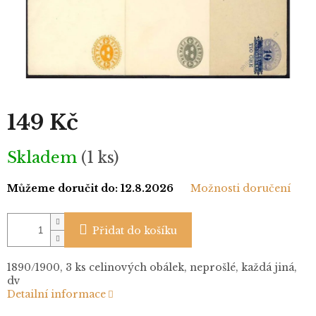
149 Kč
Měrná
Skladem
(1 ks)
cena:
Můžeme doručit do:
12.8.2026
Možnosti doručení
Přidat do košíku
1890/1900, 3 ks celinových obálek, neprošlé, každá jiná,
dv
Detailní informace