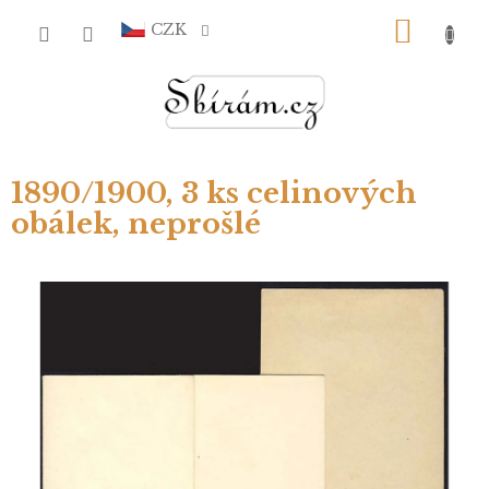
Přejít
NÁKU
na
CZK
obsah
KOŠÍ
1890/1900, 3 ks celinových
obálek, neprošlé