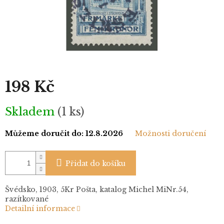
198 Kč
Měrná
Skladem
(1 ks)
cena:
Můžeme doručit do:
12.8.2026
Možnosti doručení
Přidat do košíku
Švédsko, 1903, 5Kr Pošta, katalog Michel MiNr.54,
razítkované
Detailní informace