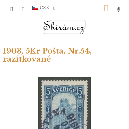
Přejít
NÁKU
na
CZK
obsah
KOŠÍ
1903, 5Kr Pošta, Nr.54,
razítkované