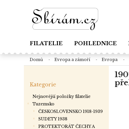
Přejít
na
obsah
FILATELIE
POHLEDNICE
domů
evropa a zámoří
evropa
P
190
o
Přeskočit
s
pře
Kategorie
kategorie
t
r
Nejnovější položky filatelie
a
Tuzemsko
n
ČESKOSLOVENSKO 1918-1939
n
í
SUDETY 1938
p
PROTEKTORÁT ČECHY A