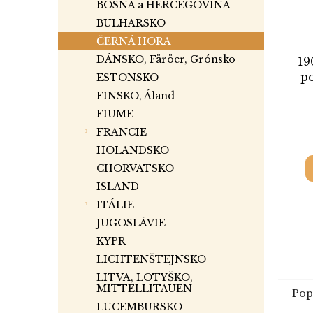
BOSNA a HERCEGOVINA
BULHARSKO
ČERNÁ HORA
DÁNSKO, Färöer, Grónsko
19
p
ESTONSKO
FINSKO, Áland
FIUME
FRANCIE
HOLANDSKO
CHORVATSKO
ISLAND
ITÁLIE
JUGOSLÁVIE
KYPR
LICHTENŠTEJNSKO
LITVA, LOTYŠKO,
MITTELLITAUEN
Pop
LUCEMBURSKO