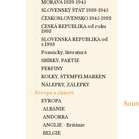
a
MORAVA 1939-1945
n
SLOVENSKÝ ŠTÁT 1939-1945
e
ČESKOSLOVENSKO 1945-1992
l
ČESKÁ REPUBLIKA od roku
1993
SLOVENSKÁ REPUBLIKA od
r.1993
Pomůcky, literatura
SBÍRKY, PARTIE
PERFINY
KOLKY, STEMPELMARKEN
NÁLEPKY, ZÁLEPKY
Evropa a zámoří
EVROPA
Souv
ALBÁNIE
ANDORRA
ANGLIE - Británie
BELGIE