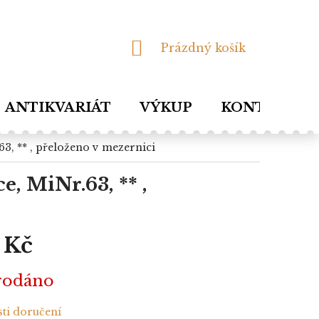
NÁKUPNÍ
Prázdný košík
KOŠÍK
ANTIKVARIÁT
VÝKUP
KONTAKTY
.63, ** , přeloženo v mezernici
e, MiNr.63, ** ,
 Kč
rodáno
ti doručení