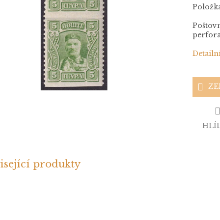
Položk
Poštovn
perfora
Detailn
ZE
HLÍ
isející produkty