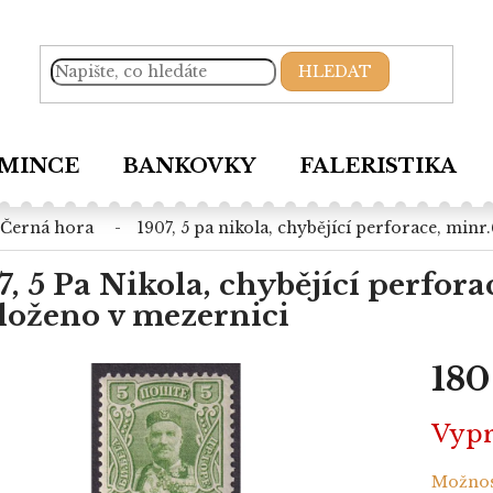
HLEDAT
MINCE
BANKOVKY
FALERISTIKA
černá hora
1907, 5 pa nikola, chybějící perforace, minr
7, 5 Pa Nikola, chybějící perforac
loženo v mezernici
180
Měrná
Vyp
cena:
Možnos