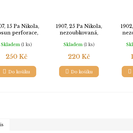
07, 15 Pa Nikola,
1907, 25 Pa Nikola,
1902,
osun perforace,
nezoubkovaná,
nez
MiNr.65, **
MiNr.67U, **
Mi
Skladem
(1 ks)
Skladem
(1 ks)
Sk
250 Kč
220 Kč
Do košíku
Do košíku
is