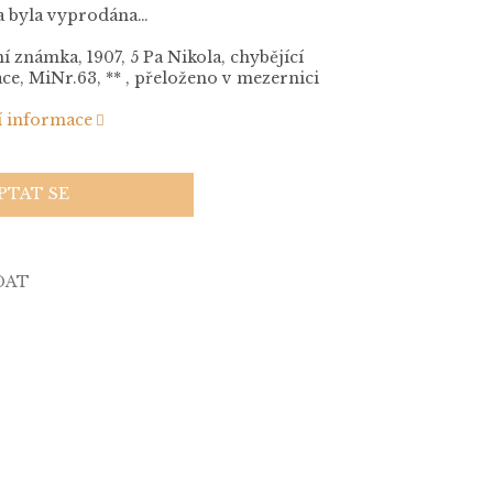
a byla vyprodána…
í známka, 1907, 5 Pa Nikola, chybějící
ce, MiNr.63, ** , přeloženo v mezernici
í informace
PTAT SE
DAT