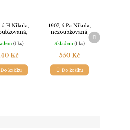
 5 H Nikola,
1907, 5 Pa Nikola,
oubkovaná,
nezoubkovaná,
Další
Nr.43U, **
MINr.63U, ** , 4blok
produkt
ladem
(1 ks)
Skladem
(1 ks)
140 Kč
550 Kč
Do košíku
Do košíku