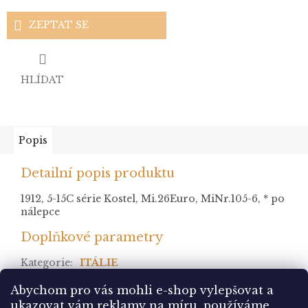
ZEPTAT SE
HLÍDAT
Popis
Detailní popis produktu
1912, 5-15C série Kostel, Mi.26Euro, MiNr.105-6, * po
nálepce
Doplňkové parametry
Kategorie
:
ITÁLIE
stav
:
Abychom pro vás mohli e-shop vylepšovat a
ukazovat vám reklamy na míru, používáme