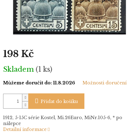
198 Kč
Měrná
Skladem
(1 ks)
cena:
Můžeme doručit do:
11.8.2026
Možnosti doručení
Přidat do košíku
1912, 5-15C série Kostel, Mi.26Euro, MiNr.105-6, * po
nálepce
Detailní informace