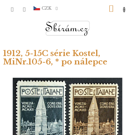
Přejít
NÁKU
na
CZK
obsah
KOŠÍ
1912, 5-15C série Kostel,
MiNr.105-6, * po nálepce