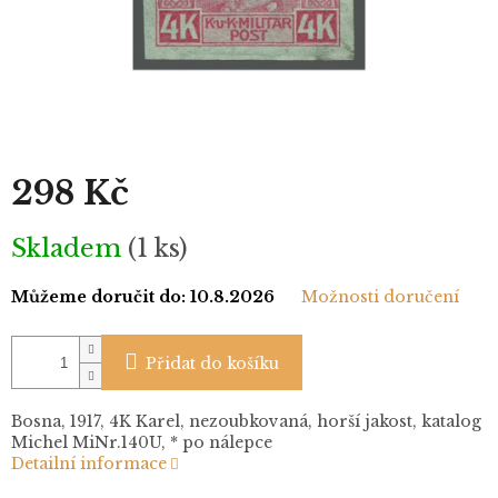
298 Kč
Měrná
Skladem
(1 ks)
cena:
Můžeme doručit do:
10.8.2026
Možnosti doručení
Přidat do košíku
Bosna, 1917, 4K Karel, nezoubkovaná, horší jakost, katalog
Michel MiNr.140U, * po nálepce
Detailní informace