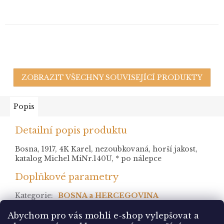
ZOBRAZIT VŠECHNY SOUVISEJÍCÍ PRODUKTY
Popis
Detailní popis produktu
Bosna, 1917, 4K Karel, nezoubkovaná, horší jakost,
katalog Michel MiNr.140U, * po nálepce
Doplňkové parametry
Kategorie
:
BOSNA a HERCEGOVINA
stav
:
* po nálepce
Abychom pro vás mohli e-shop vylepšovat a