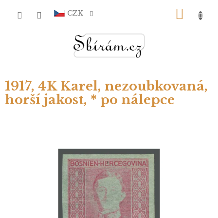
Přejít
NÁKU
na
CZK
obsah
KOŠÍ
1917, 4K Karel, nezoubkovaná,
horší jakost, * po nálepce