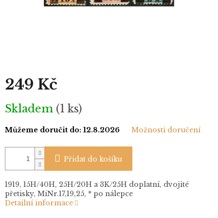
249 Kč
Měrná
Skladem
(1 ks)
cena:
Můžeme doručit do:
12.8.2026
Možnosti doručení
Přidat do košíku
1919, 15H/40H, 25H/20H a 3K/25H doplatní, dvojité
přetisky, MiNr.17,19,25, * po nálepce
Detailní informace