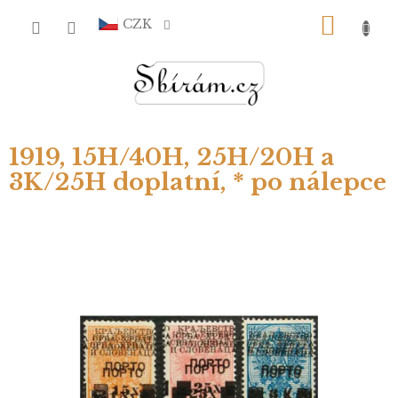
Přejít
NÁKU
na
CZK
obsah
KOŠÍ
P
1919, 15H/40H, 25H/20H a
o
s
3K/25H doplatní, * po nálepce
t
r
a
n
n
í
p
a
n
e
l