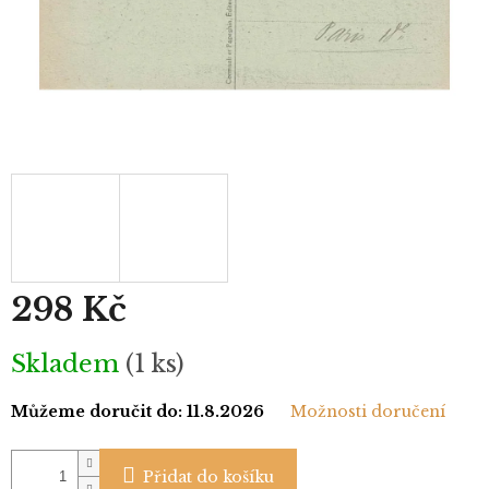
298 Kč
Měrná
Skladem
(1 ks)
cena:
Můžeme doručit do:
11.8.2026
Možnosti doručení
Přidat do košíku