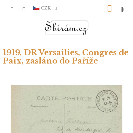
Přejít
NÁKU
na
CZK
obsah
KOŠÍ
1919, DR Versailies, Congres de
Paix, zasláno do Paříže