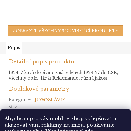
ZOBRAZIT VŠECHNY SOUVISEJÍCÍ PRODUKTY
Popis
Detailní popis produktu
1924, 7 kusů dopisnic zasl. v letech 1924-27 do ČSR,
všechny dofr., 1krát Rekomando, různá jakost
Doplňkové parametry
Kategorie
:
JUGOSLÁVIE
stav
:
Položka byla vyprodána…
Abychom pro vás mohli e-shop vylepšovat a
ukazovat vám reklamy na míru, používáme
Z