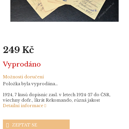
249 Kč
Měrná
Vyprodáno
cena:
Možnosti doručení
Položka byla vyprodána…
1924, 7 kusů dopisnic zasl. v letech 1924-27 do ČSR,
všechny dofr., 1krát Rekomando, různá jakost
Detailní informace
ZEPTAT SE