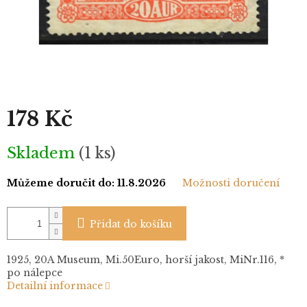
178 Kč
Měrná
Skladem
(1 ks)
cena:
Můžeme doručit do:
11.8.2026
Možnosti doručení
Přidat do košíku
1925, 20A Museum, Mi.50Euro, horší jakost, MiNr.116, *
po nálepce
Detailní informace