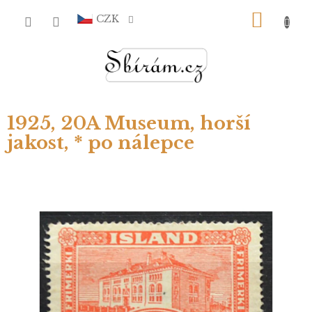
Přejít
NÁKU
na
CZK
obsah
KOŠÍ
1925, 20A Museum, horší
jakost, * po nálepce