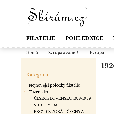
Přejít
na
obsah
FILATELIE
POHLEDNICE
domů
evropa a zámoří
evropa
P
192
o
Přeskočit
s
Kategorie
kategorie
t
r
Nejnovější položky filatelie
a
Tuzemsko
n
ČESKOSLOVENSKO 1918-1939
n
í
SUDETY 1938
p
PROTEKTORÁT ČECHY A