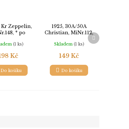
1 Kr Zeppelin,
1925, 30A/50A
r.148, * po
Christian, MiNr.112,
Další
nálepce
razítkované
produkt
ladem
(1 ks)
Skladem
(1 ks)
198 Kč
149 Kč
Do košíku
Do košíku