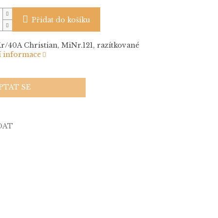
Přidat do košíku
Kr/40A Christian, MiNr.121, razítkované
í informace
PTAT SE
DAT