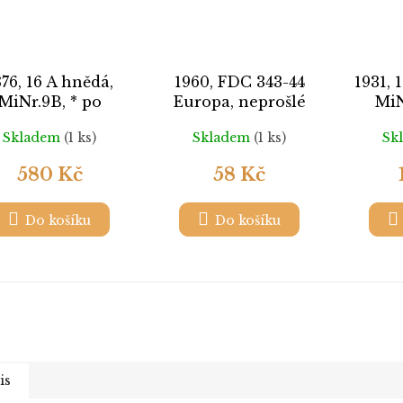
876, 16 A hnědá,
1960, FDC 343-44
1931, 
MiNr.9B, * po
Europa, neprošlé
MiN
nálepce, lehký
Skladem
(1 ks)
Skladem
(1 ks)
Sk
archový lom
580 Kč
58 Kč
Do košíku
Do košíku
is