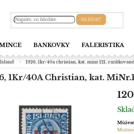
HLEDAT
MINCE
BANKOVKY
FALERISTIKA
island
1926, 1kr/40a christian, kat. minr.121, razítkované
6, 1Kr/40A Christian, kat. MiNr.
120
Měrná
Skl
cena:
Můžeme
Možnos