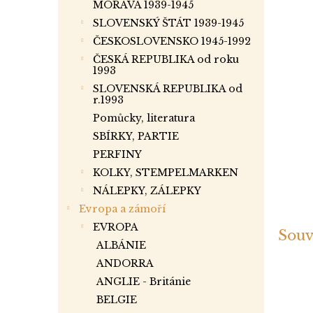
a
MORAVA 1939-1945
n
SLOVENSKÝ ŠTÁT 1939-1945
e
ČESKOSLOVENSKO 1945-1992
l
ČESKÁ REPUBLIKA od roku
1993
SLOVENSKÁ REPUBLIKA od
r.1993
Pomůcky, literatura
SBÍRKY, PARTIE
PERFINY
KOLKY, STEMPELMARKEN
NÁLEPKY, ZÁLEPKY
Evropa a zámoří
EVROPA
Souv
ALBÁNIE
ANDORRA
ANGLIE - Británie
BELGIE