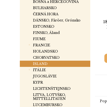
BOSNA a HERCEGOVINA
BULHARSKO
ČERNÁ HORA
DÁNSKO, Färöer, Grónsko
1
ESTONSKO
FINSKO, Áland
FIUME
FRANCIE
HOLANDSKO
CHORVATSKO
ISLAND
ITÁLIE
JUGOSLÁVIE
KYPR
LICHTENŠTEJNSKO
LITVA, LOTYŠKO,
MITTELLITAUEN
Pop
LUCEMBURSKO