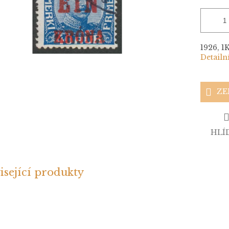
1926, 1
Detailn
ZE
HLÍ
isející produkty