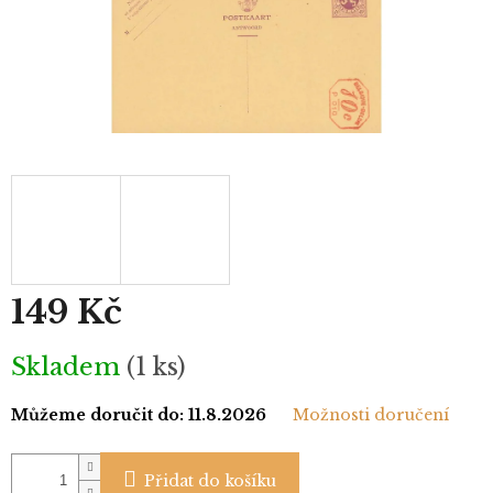
149 Kč
Měrná
Skladem
(1 ks)
cena:
Můžeme doručit do:
11.8.2026
Možnosti doručení
Přidat do košíku