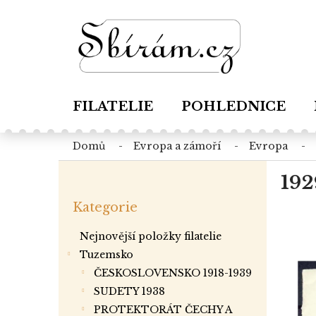
Přejít
na
obsah
FILATELIE
POHLEDNICE
domů
evropa a zámoří
evropa
P
192
o
Přeskočit
s
Kategorie
kategorie
t
r
Nejnovější položky filatelie
a
Tuzemsko
n
ČESKOSLOVENSKO 1918-1939
n
í
SUDETY 1938
p
PROTEKTORÁT ČECHY A