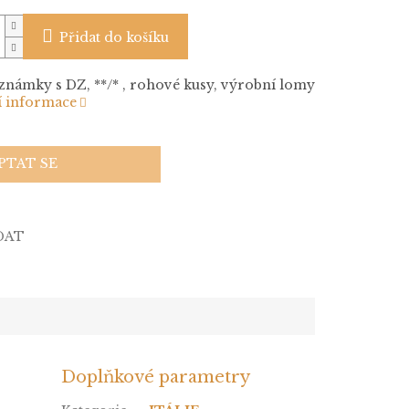
Přidat do košíku
 známky s DZ, **/* , rohové kusy, výrobní lomy
í informace
PTAT SE
DAT
Doplňkové parametry