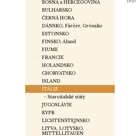
192
BOSNA a HERCEGOVINA
BULHARSKO
ČERNÁ HORA
DÁNSKO, Färöer, Grónsko
ESTONSKO
FINSKO, Áland
FIUME
FRANCIE
HOLANDSKO
CHORVATSKO
ISLAND
ITÁLIE
– Staroitalské státy
JUGOSLÁVIE
KYPR
LICHTENŠTEJNSKO
LITVA, LOTYŠKO,
MITTELLITAUEN