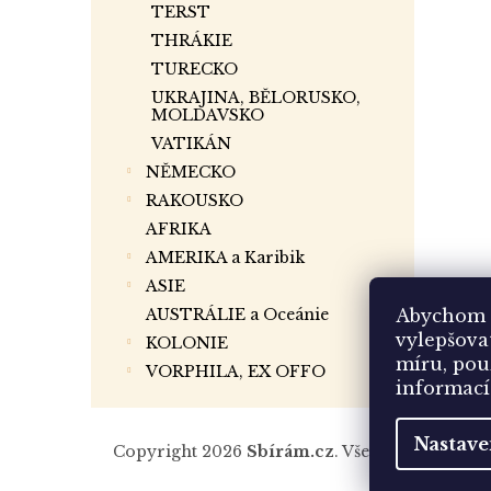
TERST
THRÁKIE
TURECKO
UKRAJINA, BĚLORUSKO,
MOLDAVSKO
VATIKÁN
NĚMECKO
RAKOUSKO
AFRIKA
AMERIKA a Karibik
ASIE
AUSTRÁLIE a Oceánie
Abychom 
vylepšova
KOLONIE
míru, pou
VORPHILA, EX OFFO
informac
Z
á
Nastave
Copyright 2026
Sbírám.cz
. Všechna práva vy
p