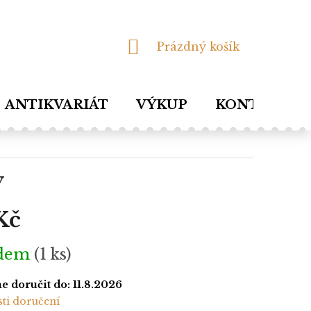
NÁKUPNÍ
Prázdný košík
KOŠÍK
ANTIKVARIÁT
VÝKUP
KONTAKTY
y
Kč
adem
(1 ks)
 doručit do:
11.8.2026
ti doručení