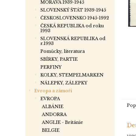
a
MORAVA 1939-1945
n
SLOVENSKÝ ŠTÁT 1939-1945
e
ČESKOSLOVENSKO 1945-1992
l
ČESKÁ REPUBLIKA od roku
1993
SLOVENSKÁ REPUBLIKA od
r.1993
Pomůcky, literatura
SBÍRKY, PARTIE
PERFINY
KOLKY, STEMPELMARKEN
NÁLEPKY, ZÁLEPKY
Evropa a zámoří
EVROPA
Pop
ALBÁNIE
ANDORRA
ANGLIE - Británie
Det
BELGIE