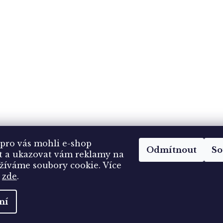
pro vás mohli e-shop
Odmítnout
So
t a ukazovat vám reklamy na
žíváme soubory cookie.
Více
í
zde
.
ní
hrazena.
Upravit nastavení cookies