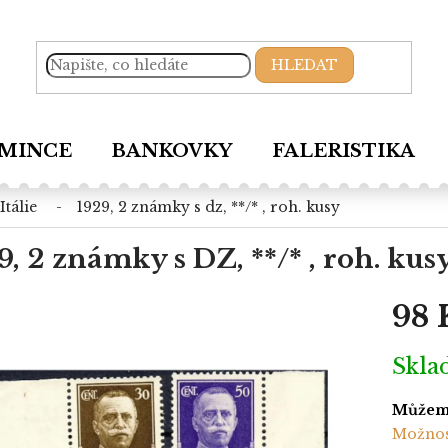
HLEDAT
MINCE
BANKOVKY
FALERISTIKA
itálie
1929, 2 známky s dz, **/* , roh. kusy
9, 2 známky s DZ, **/* , roh. kus
98 
Měrná
Skl
cena:
Můžeme
Možnos