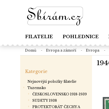
Přejít
na
obsah
FILATELIE
POHLEDNICE
domů
evropa a zámoří
evropa
P
194
o
Přeskočit
s
Kategorie
kategorie
t
r
Nejnovější položky filatelie
a
Tuzemsko
n
ČESKOSLOVENSKO 1918-1939
n
í
SUDETY 1938
p
PROTEKTORÁT ČECHY A