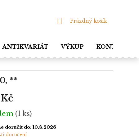
NÁKUPNÍ
Prázdný košík
KOŠÍK
ANTIKVARIÁT
VÝKUP
KONTAKTY
0, **
 Kč
adem
(1 ks)
 doručit do:
10.8.2026
ti doručení