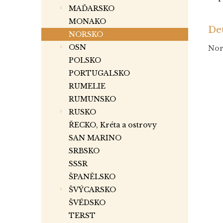
MAĎARSKO
MONAKO
Det
NORSKO
OSN
Nors
POLSKO
PORTUGALSKO
RUMELIE
RUMUNSKO
RUSKO
ŘECKO, Kréta a ostrovy
SAN MARINO
SRBSKO
SSSR
ŠPANĚLSKO
ŠVÝCARSKO
ŠVÉDSKO
TERST