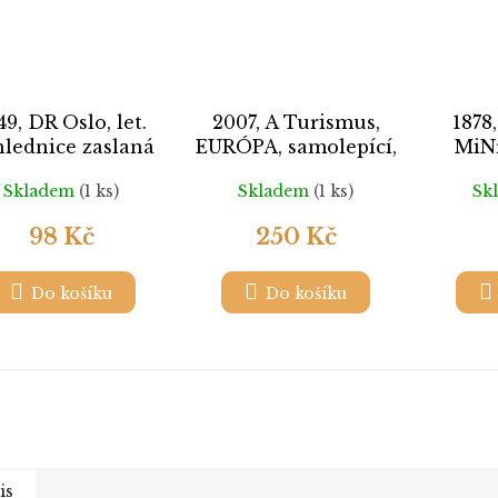
49, DR Oslo, let.
2007, A Turismus,
1878
lednice zaslaná
EURÓPA, samolepící,
MiNr
na Prahy
MiNr.1612-13, **
Skladem
(1 ks)
Skladem
(1 ks)
Sk
98 Kč
250 Kč
Do košíku
Do košíku
is