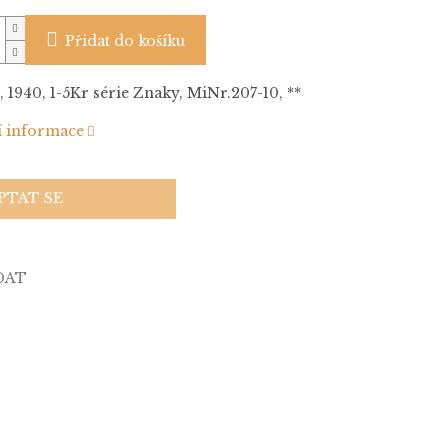
Přidat do košíku
 1940, 1-5Kr série Znaky, MiNr.207-10, **
í informace
PTAT SE
DAT