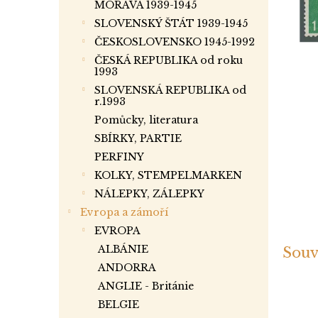
a
MORAVA 1939-1945
n
SLOVENSKÝ ŠTÁT 1939-1945
e
ČESKOSLOVENSKO 1945-1992
l
ČESKÁ REPUBLIKA od roku
1993
SLOVENSKÁ REPUBLIKA od
r.1993
Pomůcky, literatura
SBÍRKY, PARTIE
PERFINY
KOLKY, STEMPELMARKEN
NÁLEPKY, ZÁLEPKY
Evropa a zámoří
EVROPA
ALBÁNIE
Souv
ANDORRA
ANGLIE - Británie
BELGIE