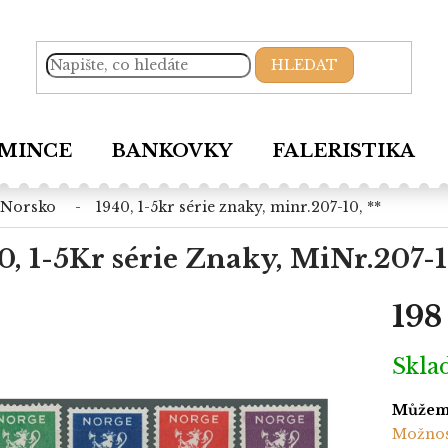
HLEDAT
MINCE
BANKOVKY
FALERISTIKA
norsko
1940, 1-5kr série znaky, minr.207-10, **
0, 1-5Kr série Znaky, MiNr.207-1
198
Měrná
Skl
cena:
Můžeme
Možnos