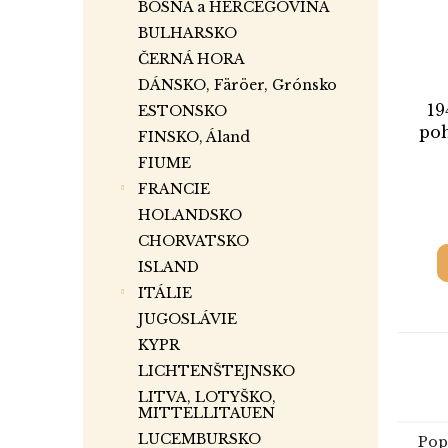
BOSNA a HERCEGOVINA
BULHARSKO
ČERNÁ HORA
DÁNSKO, Färöer, Grónsko
19
ESTONSKO
poh
FINSKO, Áland
FIUME
FRANCIE
HOLANDSKO
CHORVATSKO
ISLAND
ITÁLIE
JUGOSLÁVIE
KYPR
LICHTENŠTEJNSKO
LITVA, LOTYŠKO,
MITTELLITAUEN
LUCEMBURSKO
Pop