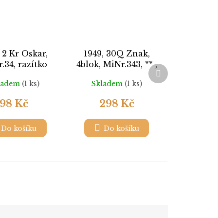
, 2 Kr Oskar,
1949, 30Q Znak,
.34, razítko
4blok, MiNr.343, ** ,
Další
přeloženo v perforaci
produkt
ladem
(1 ks)
Skladem
(1 ks)
98 Kč
298 Kč
Do košíku
Do košíku