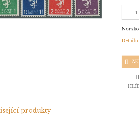
Norsko,
Detailn
ZE
HLÍ
isející produkty