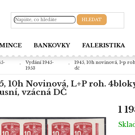
HLEDAT
MINCE
BANKOVKY
FALERISTIKA
vydání 1945-
1945, 10h novinová, l+p roh. 4bloky s dč 8-47, nr.nv24, **, luxusní, vzácná
1953
dč
5, 10h Novinová, L+P roh. 4bloky
usní, vzácná DČ
1 1
Měrná
Skl
cena: