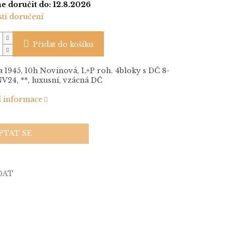
 doručit do:
12.8.2026
ti doručení
Přidat do košíku
1945, 10h Novinová, L+P roh. 4bloky s DČ 8-
NV24, **, luxusní, vzácná DČ
í informace
PTAT SE
DAT