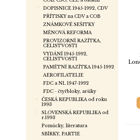
COB, CSO, CZL a ostatní
DOPISNICE 1945-1992, CDV
PŘÍTISKY na CDV a COB
ZNÁMKOVÉ SEŠITKY
MĚNOVÁ REFORMA
PROVIZORNÍ RAZÍTKA,
CELISTVOSTI
VYDÁNÍ 1945-1992,
CELISTVOSTI
Lond
PAMĚTNÍ RAZÍTKA 1945-1992
ve
AEROFILATELIE
FDC a NL 1947-1992
FDC - čtyřbloky, aršíky
ČESKÁ REPUBLIKA od roku
1993
SLOVENSKÁ REPUBLIKA od
r.1993
Pomůcky, literatura
SBÍRKY, PARTIE