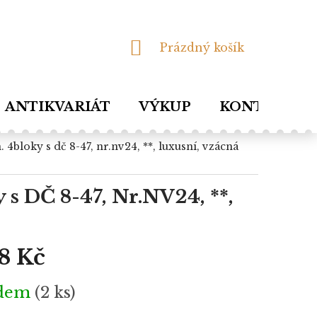
NÁKUPNÍ
Prázdný košík
KOŠÍK
ANTIKVARIÁT
VÝKUP
KONTAKTY
 s DČ 8-47, Nr.NV24, **,
98 Kč
adem
(2 ks)