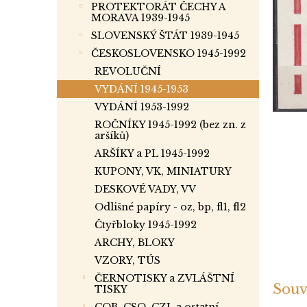
p
PROTEKTORÁT ČECHY A
a
MORAVA 1939-1945
n
SLOVENSKÝ ŠTÁT 1939-1945
e
ČESKOSLOVENSKO 1945-1992
l
REVOLUČNÍ
VYDÁNÍ 1945-1953
VYDÁNÍ 1953-1992
ROČNÍKY 1945-1992 (bez zn. z
aršíků)
ARŠÍKY a PL 1945-1992
KUPONY, VK, MINIATURY
DESKOVÉ VADY, VV
Odlišné papíry - oz, bp, fl1, fl2
Čtyřbloky 1945-1992
ARCHY, BLOKY
VZORY, TÚS
ČERNOTISKY a ZVLÁŠTNÍ
Souv
TISKY