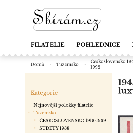
Přejít
na
obsah
FILATELIE
POHLEDNICE
československo 1945-
domů
tuzemsko
1992
P
194
o
Přeskočit
s
lux
Kategorie
kategorie
t
r
Nejnovější položky filatelie
a
Tuzemsko
n
ČESKOSLOVENSKO 1918-1939
n
í
SUDETY 1938