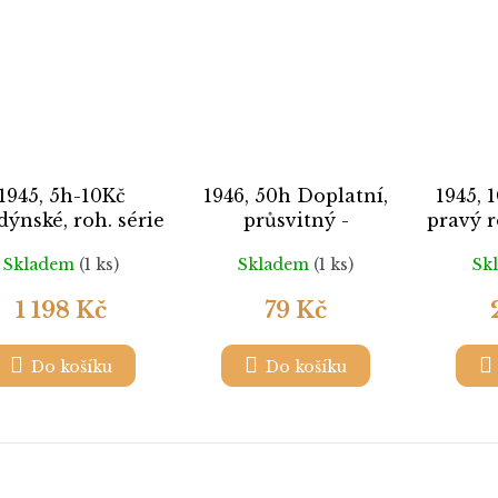
1945, 5h-10Kč
1946, 50h Doplatní,
1945, 
ýnské, roh. série
průsvitný -
pravý r
 4bloku s DČ IA,
pergamenový papír,
Skladem
(1 ks)
Skladem
(1 ks)
Sk
Nr.387-402, **,
Nr.D69, **
ilustrační foto
1 198 Kč
79 Kč
Do košíku
Do košíku