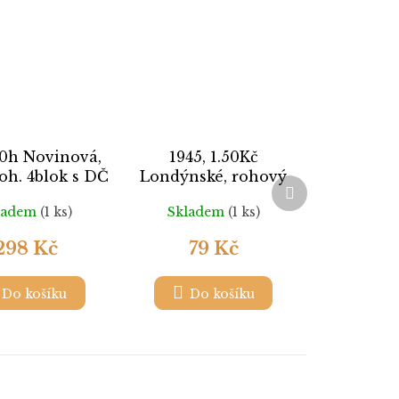
10h Novinová,
1945, 1.50Kč
oh. 4blok s DČ
Londýnské, rohový
Další
3-45, **
4blok s čárkou v
produkt
ladem
(1 ks)
Skladem
(1 ks)
okraji, Nr.396, **
298 Kč
79 Kč
Do košíku
Do košíku