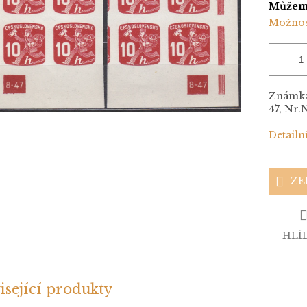
Můžeme
Možnos
Známka 
47, Nr.
Detailn
ZE
HLÍ
isející produkty