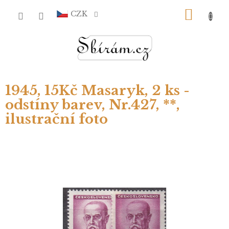
Přejít
NÁKU
na
CZK
obsah
KOŠÍ
1945, 15Kč Masaryk, 2 ks -
odstíny barev, Nr.427, **,
ilustrační foto