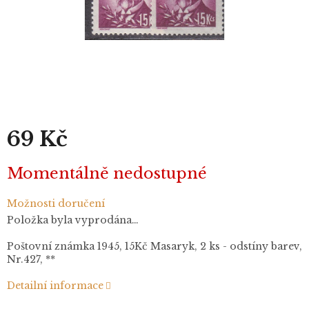
69 Kč
Měrná
Momentálně nedostupné
cena:
Možnosti doručení
Položka byla vyprodána…
Poštovní známka 1945, 15Kč Masaryk, 2 ks - odstíny barev,
Nr.427, **
Detailní informace