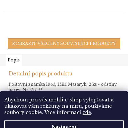
ZOBRAZIT VŠECHNY SOUVISEJÍCÍ PRODUKTY
Popis
Detailní popis produktu
Poštovní známka 1945, 15Kč Masaryk, 2 ks - odstíny
barev, Nr.427, **
Abychom pro vás mohli e-shop vylepšovat a
ukazovat vám reklamy na míru, používáme
Z
soubory cookie.
Více informací
zde
.
á
Vytvořil Shoptet
p
Nastavení