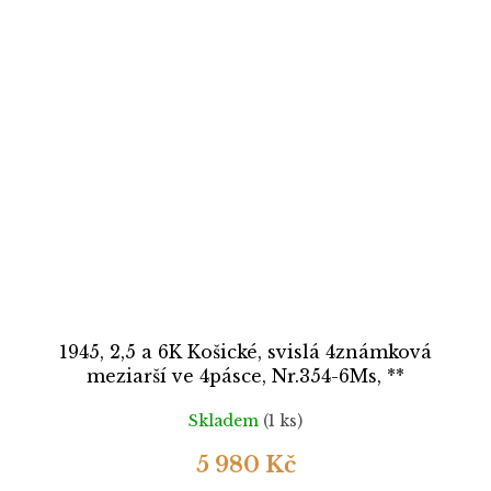
1945, 2,5 a 6K Košické, svislá 4známková
meziarší ve 4pásce, Nr.354-6Ms, **
Skladem
(1 ks)
5 980 Kč