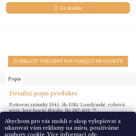
Do košíku
ZOBRAZIT VŠECHNY SOUVISEJÍCÍ PRODUKTY
Popis
Detailní popis produktu
Poštovní známky 1945, 5h-10Kč Londýnské, rohová
série, levé horní 4bloky, Nr.387-402, **
Abychom pro vás mohli e-shop vylepšovat a
ukazovat vám reklamy na míru, používáme
Z
soubory cookie.
Více informací
zde
.