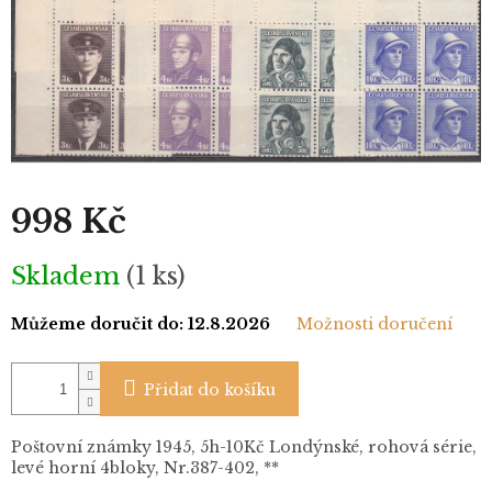
998 Kč
Měrná
Skladem
(1 ks)
cena:
Můžeme doručit do:
12.8.2026
Možnosti doručení
Přidat do košíku
Poštovní známky 1945, 5h-10Kč Londýnské, rohová série,
levé horní 4bloky, Nr.387-402, **