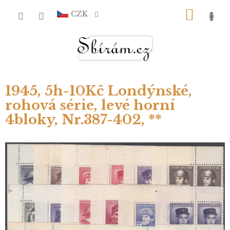
Přejít
NÁKU
na
CZK
obsah
KOŠÍ
1945, 5h-10Kč Londýnské,
rohová série, levé horní
4bloky, Nr.387-402, **