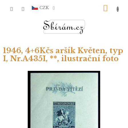
Přejít
NÁKU
na
CZK
obsah
KOŠÍ
1946, 4+6Kčs aršík Květen, typ
I, Nr.A435I, **, ilustrační foto