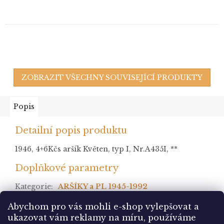
ZOBRAZIT VŠECHNY SOUVISEJÍCÍ PRODUKTY
Popis
Detailní popis produktu
1946, 4+6Kčs aršík Květen, typ I, Nr.A435I, **
Doplňkové parametry
Kategorie
:
ARŠÍKY a PL 1945-1992
stav
:
Abychom pro vás mohli e-shop vylepšovat a
ukazovat vám reklamy na míru, používáme