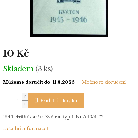
10 Kč
Měrná
Skladem
(3 ks)
cena:
Můžeme doručit do:
11.8.2026
Možnosti doručení
Přidat do košíku
1946, 4+6Kčs aršík Květen, typ I, Nr.A435I, **
Detailní informace