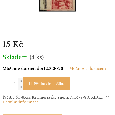
15 Kč
Měrná
Skladem
(4 ks)
cena:
Můžeme doručit do:
12.8.2026
Možnosti doručení
Přidat do košíku
1948, 1.50-3Kčs Kroměřížský sněm, Nr.479-80, KL+KP, **
Detailní informace