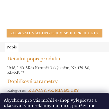
ZOBRAZIT VŠECHNY SOUVISEJÍCÍ PRODUKTY
Popis
Detailní popis produktu
1948, 1.50-3Kčs Kroměřížský sněm, Nr.479-80,
KL+KP, **
Doplňkové parametry
Kategorie
:
KUPONY, VK, MINIATURY
stav
:
Abychom pro vás mohli e-shop vylepšovat a
ukazovat vám reklamy na míru, používáme