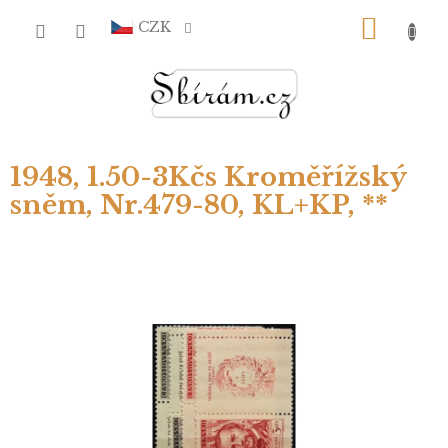
Přejít
NÁKU
na
CZK
obsah
KOŠÍ
1948, 1.50-3Kčs Kroměřížský
sněm, Nr.479-80, KL+KP, **