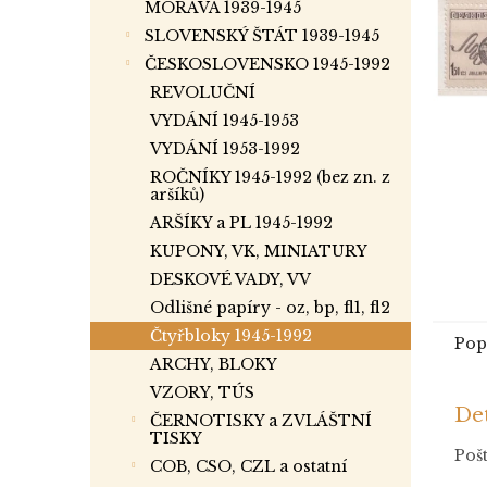
a
MORAVA 1939-1945
n
SLOVENSKÝ ŠTÁT 1939-1945
e
ČESKOSLOVENSKO 1945-1992
l
REVOLUČNÍ
VYDÁNÍ 1945-1953
VYDÁNÍ 1953-1992
ROČNÍKY 1945-1992 (bez zn. z
aršíků)
ARŠÍKY a PL 1945-1992
KUPONY, VK, MINIATURY
DESKOVÉ VADY, VV
Odlišné papíry - oz, bp, fl1, fl2
Čtyřbloky 1945-1992
Pop
ARCHY, BLOKY
VZORY, TÚS
Det
ČERNOTISKY a ZVLÁŠTNÍ
TISKY
Pošt
COB, CSO, CZL a ostatní