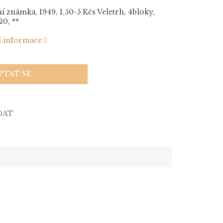
í známka, 1949, 1.50-5 Kčs Veletrh, 4bloky,
20, **
í informace
PTAT SE
DAT