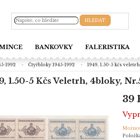
HLEDAT
MINCE
BANKOVKY
FALERISTIKA
45-1992
čtyřbloky 1945-1992
1949, 1.50-5 kčs veletrh
9, 1.50-5 Kčs Veletrh, 4bloky, Nr.
39 
Měrná
Vyp
cena:
Možnos
Položk