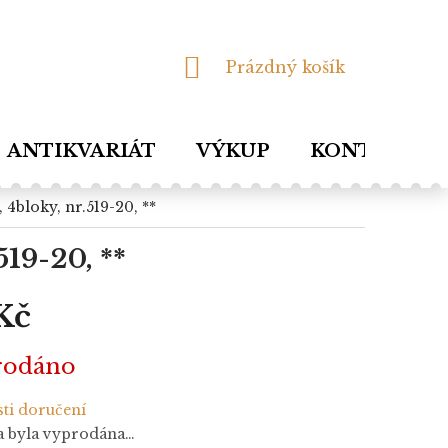
NÁKUPNÍ
Prázdný košík
KOŠÍK
ANTIKVARIÁT
VÝKUP
KONTAKTY
, 4bloky, nr.519-20, **
519-20, **
Kč
rodáno
ti doručení
a byla vyprodána…