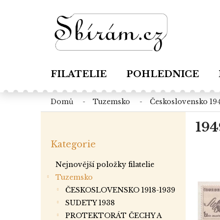
Přejít
na
obsah
FILATELIE
POHLEDNICE
domů
tuzemsko
československo 19
P
194
o
Přeskočit
s
Kategorie
kategorie
t
r
Nejnovější položky filatelie
a
Tuzemsko
n
ČESKOSLOVENSKO 1918-1939
n
í
SUDETY 1938
p
PROTEKTORÁT ČECHY A