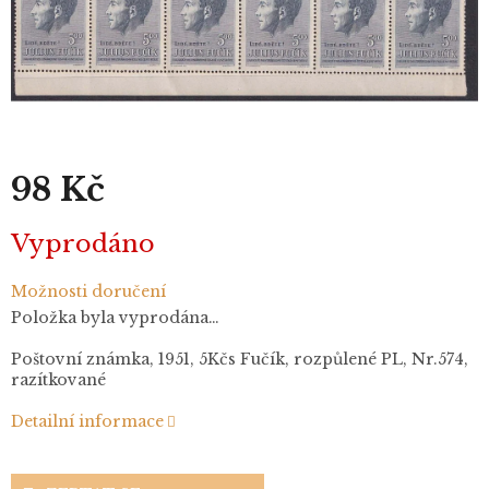
98 Kč
Měrná
Vyprodáno
cena:
Možnosti doručení
Položka byla vyprodána…
Poštovní známka, 1951, 5Kčs Fučík, rozpůlené PL, Nr.574,
razítkované
Detailní informace