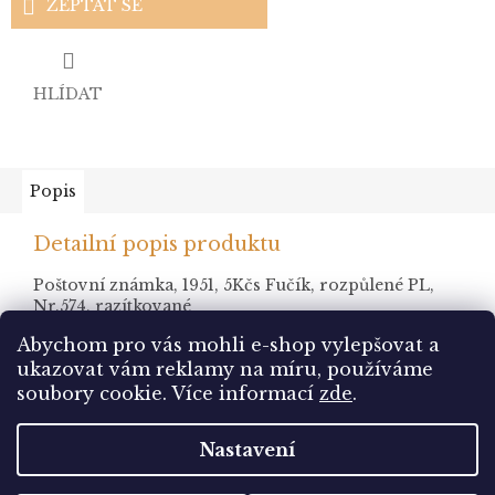
ZEPTAT SE
HLÍDAT
Popis
Detailní popis produktu
Poštovní známka, 1951, 5Kčs Fučík, rozpůlené PL,
Nr.574, razítkované
Abychom pro vás mohli e-shop vylepšovat a
ukazovat vám reklamy na míru, používáme
Z
soubory cookie.
Více informací
zde
.
á
Vytvořil Shoptet
p
Nastavení
a
t