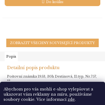
Do košíku
ZOBRAZIT VŠECHNY SOUVISEJÍCÍ PRODUKTY
Popis
Detailní popis produktu
Poštovní známka 1953, 30h Destinová, II.typ, Nr.757,
**
Abychom pro vás mohli e-shop vylepšovat a
ukazovat vám reklamy na míru, používáme
Z
soubory cookie.
Více informací
zde
.
á