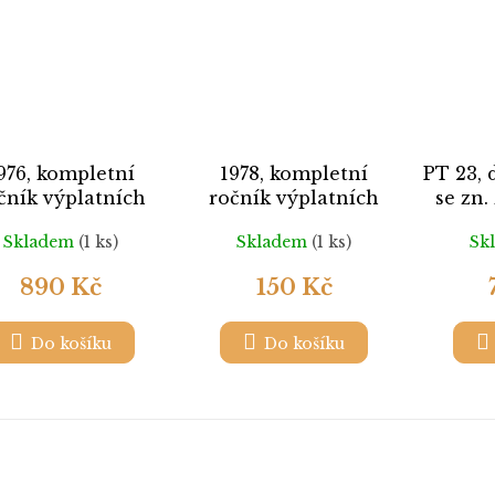
976, kompletní
1978, kompletní
PT 23,
čník výplatních
ročník výplatních
se zn.
ek ve 4bloku, ** ,
známek, ** ,
Skladem
(1 ks)
Skladem
(1 ks)
Sk
ilustrační foto
ilustrační foto
890 Kč
150 Kč
Do košíku
Do košíku