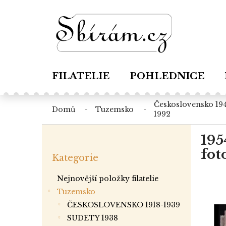
Přejít
na
obsah
FILATELIE
POHLEDNICE
československo 1945-
domů
tuzemsko
1992
P
195
o
Přeskočit
s
fot
Kategorie
kategorie
t
r
Nejnovější položky filatelie
a
Tuzemsko
n
ČESKOSLOVENSKO 1918-1939
n
í
SUDETY 1938