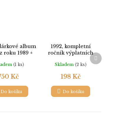
 dárkové album
1992, kompletní
 z roku 1989 +
ročník výplatních
Další
PT23, **
známek, ** ,
produkt
ladem
(1 ks)
Skladem
(2 ks)
ilustrační foto
750 Kč
198 Kč
Do košíku
Do košíku