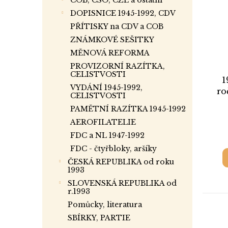
COB, CSO, CZL a ostatní
DOPISNICE 1945-1992, CDV
PŘÍTISKY na CDV a COB
ZNÁMKOVÉ SEŠITKY
MĚNOVÁ REFORMA
PROVIZORNÍ RAZÍTKA,
CELISTVOSTI
1
VYDÁNÍ 1945-1992,
ro
CELISTVOSTI
znám
PAMĚTNÍ RAZÍTKA 1945-1992
AEROFILATELIE
FDC a NL 1947-1992
FDC - čtyřbloky, aršíky
ČESKÁ REPUBLIKA od roku
1993
SLOVENSKÁ REPUBLIKA od
r.1993
Pomůcky, literatura
SBÍRKY, PARTIE