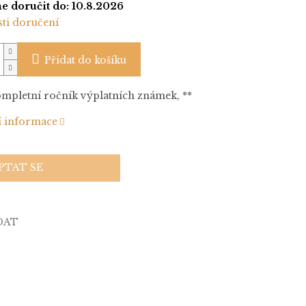
 doručit do:
10.8.2026
ti doručení
Přidat do košíku
ompletní ročník výplatních známek, **
í informace
PTAT SE
DAT