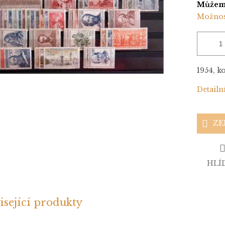
Můžeme
Možnos
1954, k
Detailn
ZE
HLÍ
isející produkty