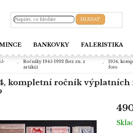
HLEDAT
MINCE
BANKOVKY
FALERISTIKA
ročníky 1945-1992 (bez zn. z
1954, kompletní ročník výplatních známek, ** , ilustrační
aršíků)
foto
4, kompletní ročník výplatních z
o
490
Měrná
Skl
cena: