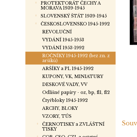
p
PROTEKTORÁT ČECHY A
a
MORAVA 1939-1945
n
SLOVENSKÝ ŠTÁT 1939-1945
e
ČESKOSLOVENSKO 1945-1992
l
REVOLUČNÍ
VYDÁNÍ 1945-1953
VYDÁNÍ 1953-1992
ROČNÍKY 1945-1992 (bez zn. z
aršíků)
ARŠÍKY a PL 1945-1992
KUPONY, VK, MINIATURY
DESKOVÉ VADY, VV
Odlišné papíry - oz, bp, fl1, fl2
Čtyřbloky 1945-1992
ARCHY, BLOKY
VZORY, TÚS
Souv
ČERNOTISKY a ZVLÁŠTNÍ
TISKY