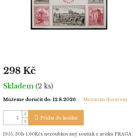
298 Kč
Měrná
Skladem
(2 ks)
cena:
Můžeme doručit do:
12.8.2026
Možnosti doručení
Přidat do košíku
1955, 30h-1.60Kčs nezoubkovaný soutisk z aršíku PRAGA