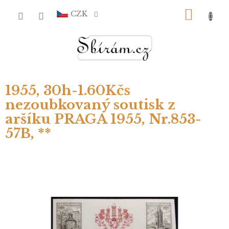
Přejít
NÁKU
na
CZK
obsah
KOŠÍ
1955, 30h-1.60Kčs
nezoubkovaný soutisk z
aršíku PRAGA 1955, Nr.853-
57B, **