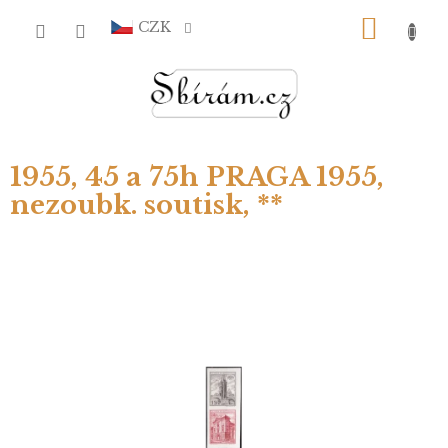
Přejít
NÁKU
na
CZK
obsah
KOŠÍ
1955, 45 a 75h PRAGA 1955,
nezoubk. soutisk, **