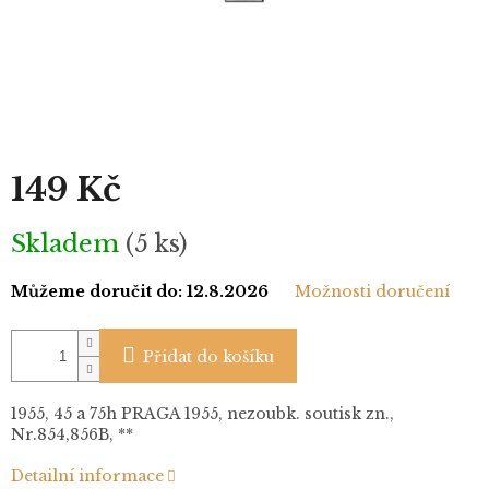
149 Kč
Měrná
Skladem
(5 ks)
cena:
Můžeme doručit do:
12.8.2026
Možnosti doručení
Přidat do košíku
1955, 45 a 75h PRAGA 1955, nezoubk. soutisk zn.,
Nr.854,856B, **
Detailní informace