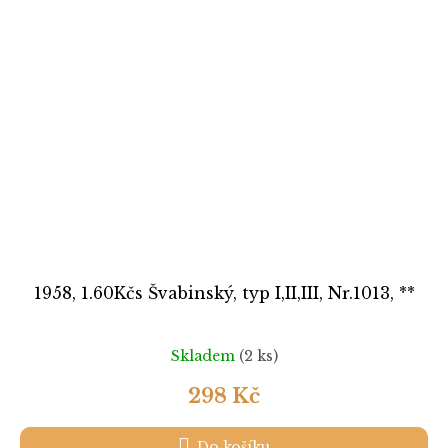
1958, 1.60Kčs Švabinský, typ I,II,III, Nr.1013, **
Skladem
(2 ks)
298 Kč
Do košíku