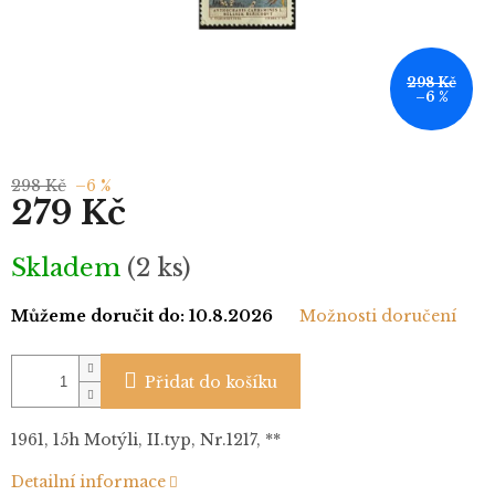
298 Kč
–6 %
298 Kč
–6 %
279 Kč
Měrná
Skladem
(2 ks)
cena:
Můžeme doručit do:
10.8.2026
Možnosti doručení
Přidat do košíku
1961, 15h Motýli, II.typ, Nr.1217, **
Detailní informace