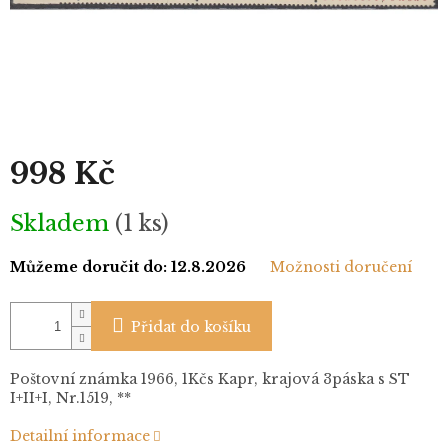
998 Kč
Měrná
Skladem
(1 ks)
cena:
Můžeme doručit do:
12.8.2026
Možnosti doručení
Přidat do košíku
Poštovní známka 1966, 1Kčs Kapr, krajová 3páska s ST
I+II+I, Nr.1519, **
Detailní informace