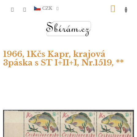
Přejít
NÁKU
na
CZK
obsah
KOŠÍ
1966, 1Kčs Kapr, krajová
3páska s ST I+II+I, Nr.1519, **