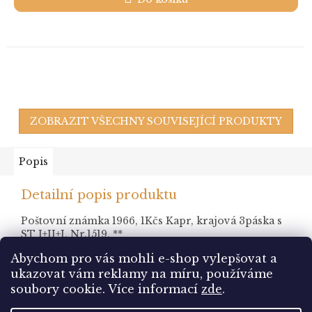
ZOBRAZIT VŠECHNY SOUVISEJÍCÍ PRODUKTY
Popis
Detailní popis produktu
Poštovní známka 1966, 1Kčs Kapr, krajová 3páska s
ST I+II+I, Nr.1519, **
Abychom pro vás mohli e-shop vylepšovat a
ukazovat vám reklamy na míru, používáme
Z
soubory cookie.
Více informací
zde
.
á