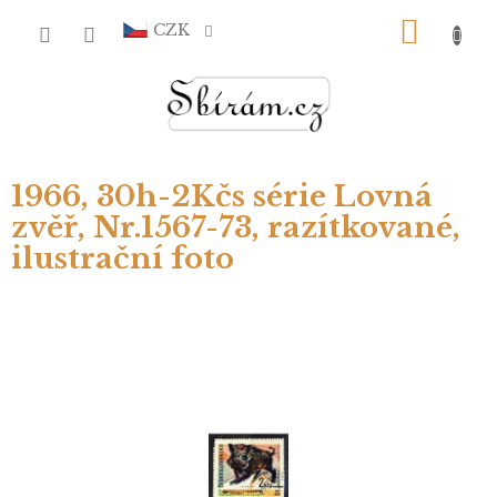
Přejít
NÁKU
na
CZK
obsah
KOŠÍ
1966, 30h-2Kčs série Lovná
zvěř, Nr.1567-73, razítkované,
ilustrační foto