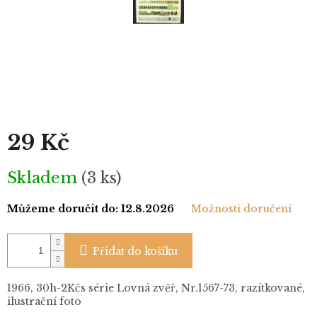
29 Kč
Měrná
Skladem
(3 ks)
cena:
Můžeme doručit do:
12.8.2026
Možnosti doručení
Přidat do košíku
1966, 30h-2Kčs série Lovná zvěř, Nr.1567-73, razítkované,
ilustrační foto