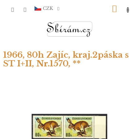
Přejít
NÁKU
na
CZK
obsah
KOŠÍ
1966, 80h Zajíc, kraj.2páska s
ST I+II, Nr.1570, **