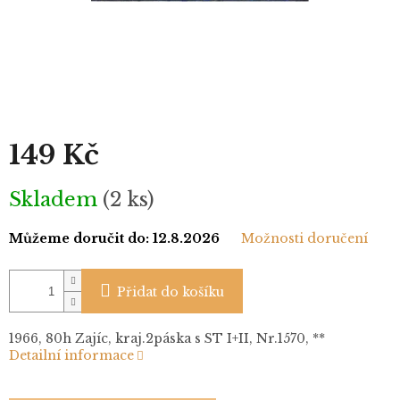
149 Kč
Měrná
Skladem
(2 ks)
cena:
Můžeme doručit do:
12.8.2026
Možnosti doručení
Přidat do košíku
1966, 80h Zajíc, kraj.2páska s ST I+II, Nr.1570, **
Detailní informace