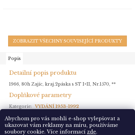
ZOBRAZIT VŠECHNY SOUVISEJÍCÍ PRODUKTY
Popis
Detailní popis produktu
1966, 80h Zajíc, kraj.2páska s ST I+II, Nr.1570, **
Doplňkové parametry
Kategorie
:
VYDÁNÍ 1953-1992
stav
:
Abychom pro vás mohli e-shop vylepšovat a
ukazovat vám reklamy na míru, používáme
Z
soubory cookie.
Více informací
zde
.