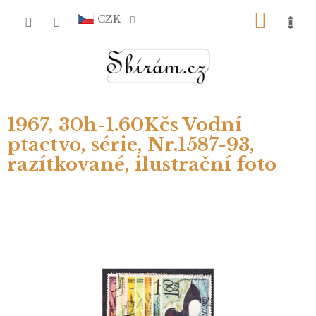
Přejít
NÁKU
na
CZK
obsah
KOŠÍ
1967, 30h-1.60Kčs Vodní
ptactvo, série, Nr.1587-93,
razítkované, ilustrační foto