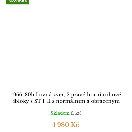
Novinka
1966, 80h Lovná zvěř, 2 pravé horní rohové
4bloky s ST I+II s normálním a obráceným
hřebenovým zoubkováním, (Pof.min.2900,-),
Skladem
(1 ks)
Nr.1570, **
1 980 Kč