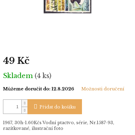
49 Kč
Měrná
Skladem
(4 ks)
cena:
Můžeme doručit do:
12.8.2026
Možnosti doručení
Přidat do košíku
1967, 30h-1.60Kčs Vodní ptactvo, série, Nr.1587-93,
razítkované, ilustrační foto