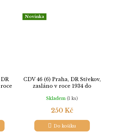
Novinka
, DR
CDV 46 (6) Praha, DR Střekov,
 roce
zasláno v roce 1934 do
lomený
Německa, nalomený roh,
Skladem
(1 ks)
stopy
lehká omačkání, stopy pošt.
provozu
250 Kč
Do košíku