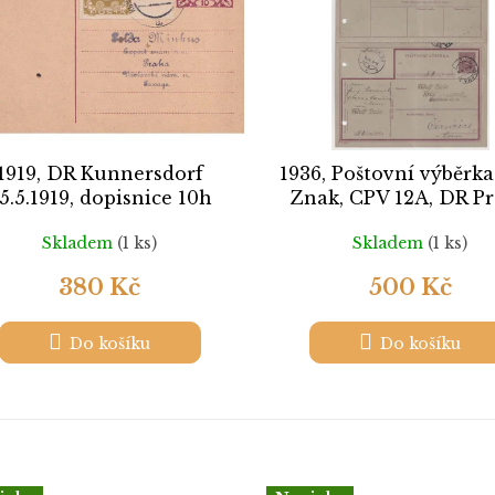
1919, DR Kunnersdorf
1936, Poštovní výběrka
5.5.1919, dopisnice 10h
Znak, CPV 12A, DR P
dčany dofr. dopl. zn. 5h
Skladem
(1 ks)
Skladem
(1 ks)
380 Kč
500 Kč
Do košíku
Do košíku