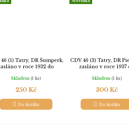
inka
Novinka
46 (1) Tatry, DR Šumperk,
CDV 46 (3) Tatry, DR Pie
zasláno v roce 1932 do
zasláno v roce 1937
Německa,
Německa,
Skladem
(1 ks)
Skladem
(1 ks)
250 Kč
300 Kč
Do košíku
Do košíku