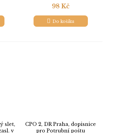
98 Kč
Do košíku
ý slet,
CPO 2, DR Praha, dopisnice
asl. v
pro Potrubní poštu