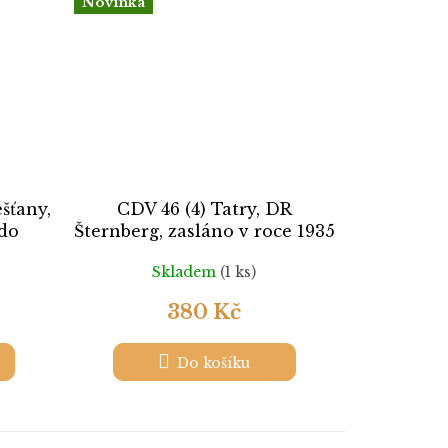
Novinka
šťany,
CDV 46 (4) Tatry, DR
 do
Šternberg, zasláno v roce 1935
do Rakouska,
Skladem
(1 ks)
380 Kč
Do košíku