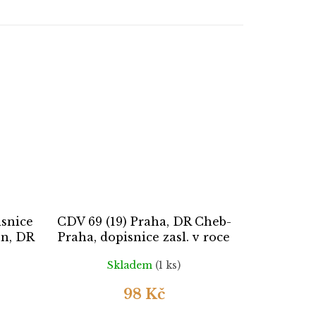
isnice
CDV 69 (19) Praha, DR Cheb-
un, DR
Praha, dopisnice zasl. v roce
1938 do Loun
Skladem
(1 ks)
98 Kč