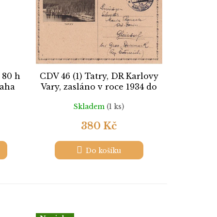
 80 h
CDV 46 (1) Tatry, DR Karlovy
raha
Vary, zasláno v roce 1934 do
Rakouska, lehká omačkání,
Skladem
(1 ks)
stopy pošt. provozu, nepatrná
natržení
380 Kč
Do košíku