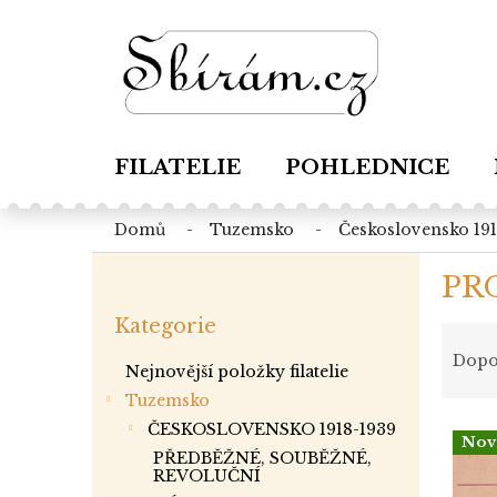
Přejít
na
obsah
FILATELIE
POHLEDNICE
domů
tuzemsko
československo 19
P
PR
o
Přeskočit
s
Kategorie
kategorie
Ř
t
a
r
Dopo
Nejnovější položky filatelie
z
a
Tuzemsko
e
n
V
n
ČESKOSLOVENSKO 1918-1939
n
Nov
ý
í
í
PŘEDBĚŽNÉ, SOUBĚŽNÉ,
p
REVOLUČNÍ
p
p