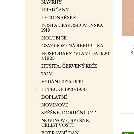
i
r
a
NÁVRHY
s
o
n
HRADČANY
p
d
e
LEGIONÁŘSKÉ
r
u
l
POŠTA ČESKOSLOVENSKÁ
o
k
1919
d
t
HOLUBICE
u
ů
OSVOBOZENÁ REPUBLIKA
k
2
t
HOSPODÁŘSTVÍ A VĚDA 1920
a 1923
Hra
ů
HUSITA, ČERVENÝ KŘÍŽ
TGM
VYDÁNÍ 1926-1939
LETECKÉ 1920-1930
DOPLATNÍ
NOVINOVÉ
SPĚŠNÉ, DORUČNÍ, O.T.
NOVINOVÉ, SPĚŠNÉ,
CELISTVOSTI
POTRAVNÍ DAŇ