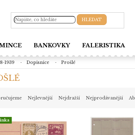
HLEDAT
MINCE
BANKOVKY
FALERISTIKA
18-1939
dopisnice
prošlé
OŠLÉ
ručujeme
Nejlevnější
Nejdražší
Nejprodávanější
Ab
inka