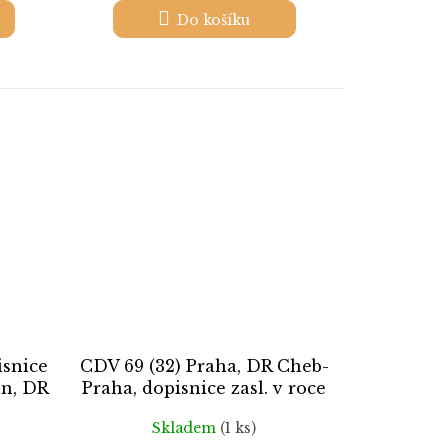
Do košíku
isnice
CDV 69 (32) Praha, DR Cheb-
un, DR
Praha, dopisnice zasl. v roce
1938 do Loun, stopy pošt.
Skladem
(1 ks)
provozu - viz. foto