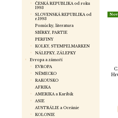
ČESKÁ REPUBLIKA od roku
1993
SLOVENSKÁ REPUBLIKA od
Nov
r.1993
Pomůcky, literatura
SBÍRKY, PARTIE
PERFINY
KOLKY, STEMPELMARKEN
NÁLEPKY, ZÁLEPKY
Evropa a zámoří
EVROPA
C
NĚMECKO
Hr
RAKOUSKO
AFRIKA
AMERIKA a Karibik
ASIE
AUSTRÁLIE a Oceánie
KOLONIE