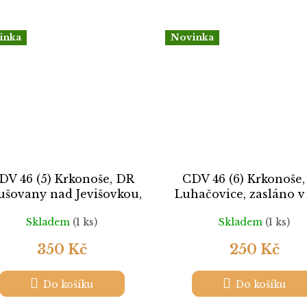
inka
Novinka
DV 46 (5) Krkonoše, DR
CDV 46 (6) Krkonoše
ušovany nad Jevišovkou,
Luhačovice, zasláno v
prošlé
1933 do Rakouska, na
Skladem
(1 ks)
Skladem
(1 ks)
roh, lehká omačkání, 
pošt. provozu
350 Kč
250 Kč
Do košíku
Do košíku