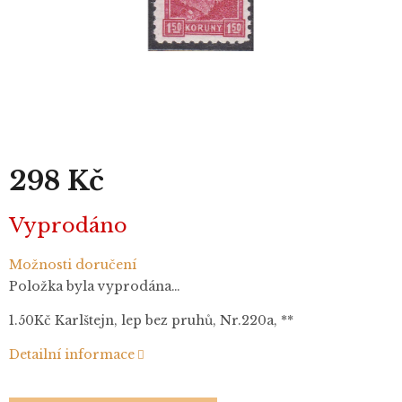
298 Kč
Měrná
Vyprodáno
cena:
Možnosti doručení
Položka byla vyprodána…
1.50Kč Karlštejn, lep bez pruhů, Nr.220a, **
Detailní informace