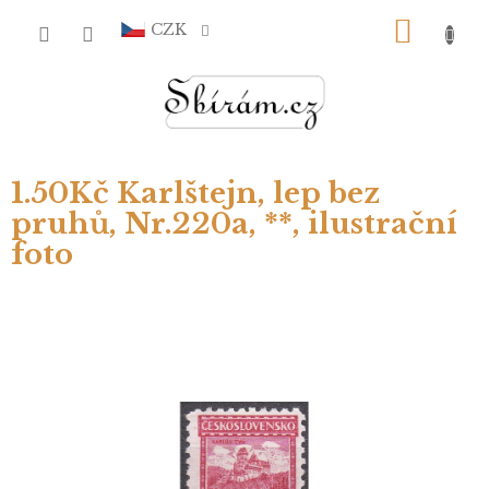
Přejít
NÁKU
na
CZK
obsah
KOŠÍ
1.50Kč Karlštejn, lep bez
pruhů, Nr.220a, **, ilustrační
foto