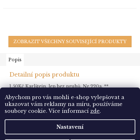
ZOBRAZIT VŠECHNY SOUVISEJÍCÍ PRODUKTY
Popis
Detailní popis produktu
1.50Kč Karlštejn, lep bez pruhů, Nr.220a, **
Abychom pro vás mohli e-shop vylepšovat a
ukazovat vám reklamy na míru, používáme
Z
soubory cookie.
Více informací
zde
.
á
Vytvořil Shoptet
p
Nastavení
a
t