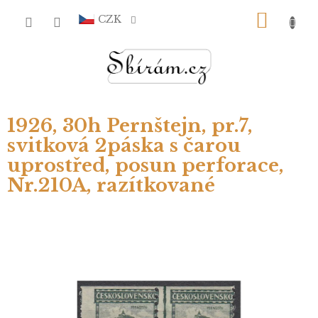
Přejít
NÁKU
na
CZK
obsah
KOŠÍ
1926, 30h Pernštejn, pr.7,
svitková 2páska s čarou
uprostřed, posun perforace,
Nr.210A, razítkované