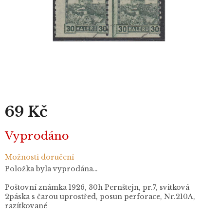
69 Kč
Měrná
Vyprodáno
cena:
Možnosti doručení
Položka byla vyprodána…
Poštovní známka 1926, 30h Pernštejn, pr.7, svitková
2páska s čarou uprostřed, posun perforace, Nr.210A,
razítkované