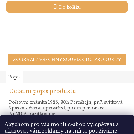
Do košíku
ZOBRAZIT VŠECHNY SOUVISEJÍCÍ PRODUKTY
Popis
Detailní popis produktu
Poštovní známka 1926, 30h Pernštejn, pr.7, svitková
2páska s čarou uprostřed, posun perforace,
Nr.210A, razítkované
Abychom pro vás mohli e-shop vylepšovat a
ukazovat vám reklamy na míru, používáme