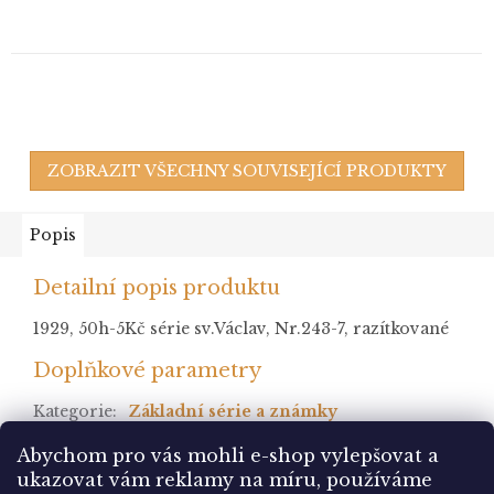
ZOBRAZIT VŠECHNY SOUVISEJÍCÍ PRODUKTY
Popis
Detailní popis produktu
1929, 50h-5Kč série sv.Václav, Nr.243-7, razítkované
Doplňkové parametry
Kategorie
:
Základní série a známky
stav
:
Abychom pro vás mohli e-shop vylepšovat a
ukazovat vám reklamy na míru, používáme