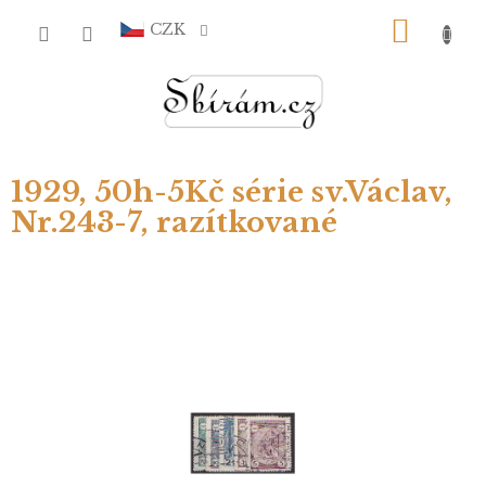
Přejít
NÁKU
na
CZK
obsah
KOŠÍ
1929, 50h-5Kč série sv.Václav,
Nr.243-7, razítkované