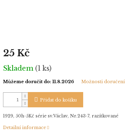
25 Kč
Měrná
Skladem
(1 ks)
cena:
Můžeme doručit do:
11.8.2026
Možnosti doručení
Přidat do košíku
1929, 50h-5Kč série sv.Václav, Nr.243-7, razítkované
Detailní informace