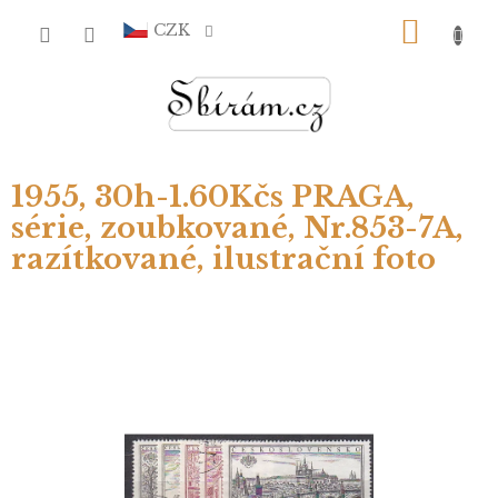
Přejít
NÁKU
na
CZK
obsah
KOŠÍ
1955, 30h-1.60Kčs PRAGA,
série, zoubkované, Nr.853-7A,
razítkované, ilustrační foto