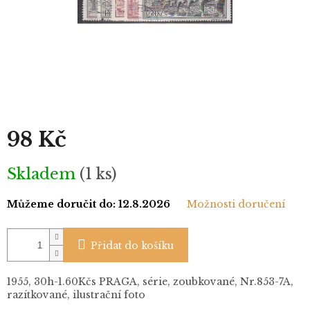
98 Kč
Měrná
Skladem
(1 ks)
cena:
Můžeme doručit do:
12.8.2026
Možnosti doručení
Přidat do košíku
1955, 30h-1.60Kčs PRAGA, série, zoubkované, Nr.853-7A,
razítkované, ilustrační foto